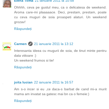
Elena Toma
21 ianuarie 2011 la 10:58
Ohhhh, ceva pe gustul meu, ca o delicatesa de weekend.
Aroma care-mi plaaaaace. Deci, prestam, prestam, poate
cu ceva muguri de soia proaspeti alaturi. Un weekend
grozav!
Răspundeți
Carmen
21 ianuarie 2011 la 13:12
Interesanta ideea cu mugurii de soia, de tinut minte pentru
data viitoare :)
Un weekend frumos si tie!
Răspundeți
joita lucian
22 ianuarie 2011 la 16:57
Am s-o incer si eu ,ce daca-s barbat de cand mi-a murit
mama am invatat sa gatesc mai bn ca o femeie:)
Răspundeți