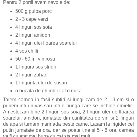
Pentru 2 portii avem nevoie de:
500 g pulpa porc
2 - 3 cepe verzi
4 linguri sos soia
2 linguri amidon
4 linguri ulei floarea soarelui
4 sos chilli
50 - 60 ml vin rosu
1 lingura sos stridii
2 linguri zahar
1 lingurita ulei de susan
o bucata de ghimbir cat o nuca
Taiem carnea in fasii subtiri si lungi cam de 2 - 3 cm si o
punem intr-un vas sau intr-o punga care se inchide ermetic.
Amestecam bine 2 linguri sos soia, 2 linguri ulei de floarea
soarelui, amidon, jumatate din cantitatea de vin si 2 linguri
de apa si turnam marinada peste carne. Lasam la frigider cel
putin jumatate de ora, dar se poate tine si 5 - 6 ore, carnea
va fi cu atat mai buna cu cat sta mai mult.