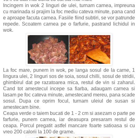
Incingem in wok 2 linguri de ulei, turnam carnea, impreuna
cu marinada si prajim la foc mediu cateva minute, pana cand
e aproape facuta carnea. Fasiile fiind subtiri, se vor patrunde
repede. Scoatem carnea pe o farfurie, pastrand lichidul in
wok.
La foc mare, punem in wok, pe langa sosul de la carne, 1
lingura ulei, 2 linguri sos de soia, sosul chilli, sosul de stridii,
ghimbirul dat pe razatoarea mica, restul de vin si zaharul.
Cand tot amestecul incepe sa fiarba, adaugam carnea si
lasam pe foc cateva minute, amestecand mereu, pana scade
sosul. Dupa ce oprim focul, turnam uleiul de susan si
amestecam bine.
Ceapa verde o taiem bucati de 1 - 2 cm si asezam o parte pe
farfurie, punem carnea, iar deasupra presaram restul de
ceapa. Porcul pregatit astfel mancare foarte satioasa si cu
vreo 200 calorii la 100 de grame.