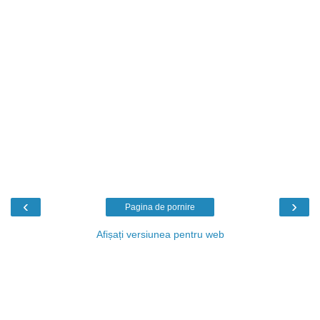
‹
›
Pagina de pornire
Afișați versiunea pentru web