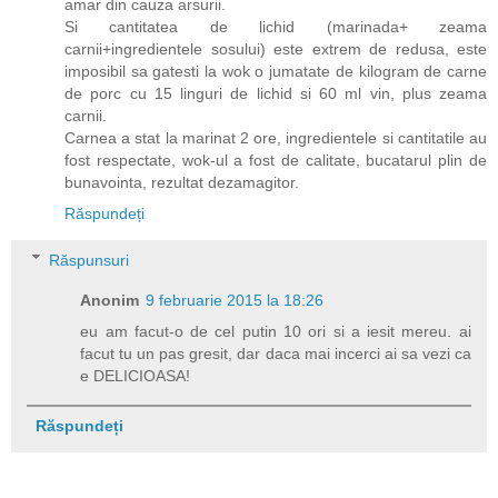
amar din cauza arsurii.
Si cantitatea de lichid (marinada+ zeama
carnii+ingredientele sosului) este extrem de redusa, este
imposibil sa gatesti la wok o jumatate de kilogram de carne
de porc cu 15 linguri de lichid si 60 ml vin, plus zeama
carnii.
Carnea a stat la marinat 2 ore, ingredientele si cantitatile au
fost respectate, wok-ul a fost de calitate, bucatarul plin de
bunavointa, rezultat dezamagitor.
Răspundeți
Răspunsuri
Anonim
9 februarie 2015 la 18:26
eu am facut-o de cel putin 10 ori si a iesit mereu. ai
facut tu un pas gresit, dar daca mai incerci ai sa vezi ca
e DELICIOASA!
Răspundeți