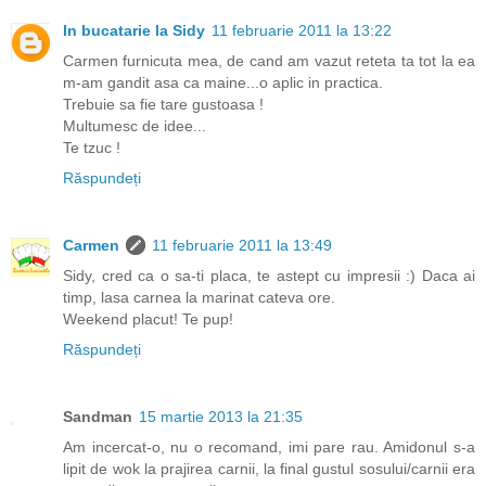
In bucatarie la Sidy
11 februarie 2011 la 13:22
Carmen furnicuta mea, de cand am vazut reteta ta tot la ea
m-am gandit asa ca maine...o aplic in practica.
Trebuie sa fie tare gustoasa !
Multumesc de idee...
Te tzuc !
Răspundeți
Carmen
11 februarie 2011 la 13:49
Sidy, cred ca o sa-ti placa, te astept cu impresii :) Daca ai
timp, lasa carnea la marinat cateva ore.
Weekend placut! Te pup!
Răspundeți
Sandman
15 martie 2013 la 21:35
Am incercat-o, nu o recomand, imi pare rau. Amidonul s-a
lipit de wok la prajirea carnii, la final gustul sosului/carnii era