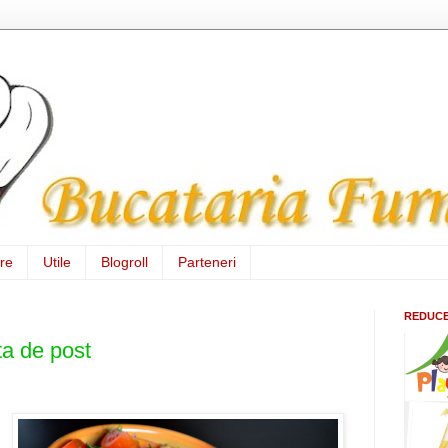
re
Utile
Blogroll
Parteneri
REDUCER
ta de post