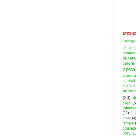
ETICHE
Chicago
afine
(
banane
bucatar
calorii
ceva
ciocola
cocktail
cus cus
primav
(33)
d
post
(5
romani
(11)
fri
made
(4
lamaie
chinez
post
(1