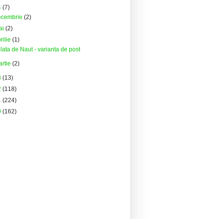
4
(7)
ecembrie
(2)
ai
(2)
rilie
(1)
lata de Naut - varianta de post
artie
(2)
3
(13)
2
(118)
1
(224)
0
(162)