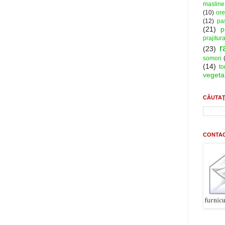
masline
(10)
ore
(12)
pa
(21)
p
prajitur
r
(23)
somon
(14)
to
vegeta
CĂUTAŢ
CONTA