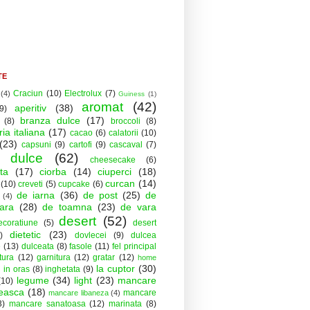
TE
Craciun
(10)
Electrolux
(7)
(4)
Guiness
(1)
aromat
(42)
aperitiv
(38)
9)
branza dulce
(17)
(8)
broccoli
(8)
ia italiana
(17)
cacao
(6)
calatorii
(10)
(23)
capsuni
(9)
cartofi
(9)
cascaval
(7)
 dulce
(62)
cheesecake
(6)
ta
(17)
ciorba
(14)
ciuperci
(18)
curcan
(14)
(10)
creveti
(5)
cupcake
(6)
de iarna
(36)
de post
(25)
de
(4)
ara
(28)
de toamna
(23)
de vara
desert
(52)
ecoratiune
(5)
desert
dietetic
(23)
)
dovlecei
(9)
dulcea
e
(13)
dulceata
(8)
fasole
(11)
fel principal
ptura
(12)
garnitura
(12)
gratar
(12)
home
la cuptor
(30)
in oras
(8)
inghetata
(9)
)
legume
(34)
light
(23)
mancare
(10)
easca
(18)
mancare
mancare libaneza
(4)
3)
mancare sanatoasa
(12)
marinata
(8)